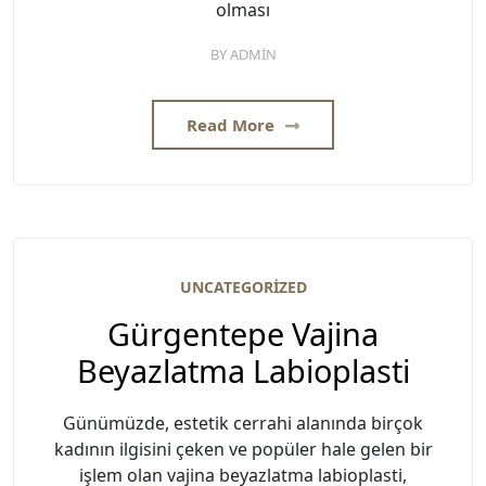
olması
BY
ADMIN
Read More
UNCATEGORIZED
Gürgentepe Vajina
Beyazlatma Labioplasti
Günümüzde, estetik cerrahi alanında birçok
kadının ilgisini çeken ve popüler hale gelen bir
işlem olan vajina beyazlatma labioplasti,