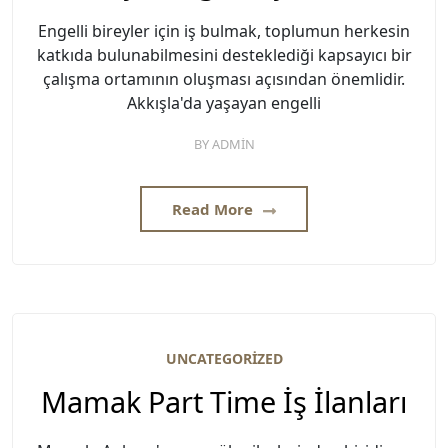
Engelli bireyler için iş bulmak, toplumun herkesin
katkıda bulunabilmesini desteklediği kapsayıcı bir
çalışma ortamının oluşması açısından önemlidir.
Akkışla'da yaşayan engelli
BY
ADMIN
Read More
UNCATEGORIZED
Mamak Part Time İş İlanları