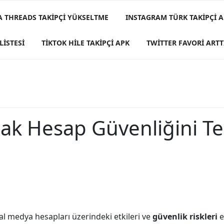
A THREADS TAKIPÇI YÜKSELTME
INSTAGRAM TÜRK TAKIPÇI A
LISTESI
TIKTOK HILE TAKIPÇI APK
TWITTER FAVORI ARTT
ak Hesap Güvenliğini Te
l medya hesapları üzerindeki etkileri ve
güvenlik riskleri
e