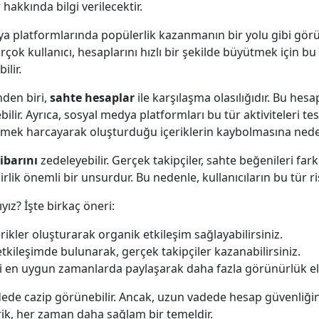
akkında bilgi verilecektir.
ya platformlarında popülerlik kazanmanın bir yolu gibi gör
rçok kullanıcı, hesaplarını hızlı bir şekilde büyütmek için bu 
ilir.
nden biri,
sahte hesaplar
ile karşılaşma olasılığıdır. Bu hesa
bilir. Ayrıca, sosyal medya platformları bu tür aktiviteleri te
 emek harcayarak oluşturduğu içeriklerin kaybolmasına neden
tibarını
zedeleyebilir. Gerçek takipçiler, sahte beğenileri far
rlik önemli bir unsurdur. Bu nedenle, kullanıcıların bu tür ri
ız? İşte birkaç öneri:
içerikler oluşturarak organik etkileşim sağlayabilirsiniz.
etkileşimde bulunarak, gerçek takipçiler kazanabilirsiniz.
zi en uygun zamanlarda paylaşarak daha fazla görünürlük eld
ede cazip görünebilir. Ancak, uzun vadede hesap güvenliğinizi
çerik, her zaman daha sağlam bir temeldir.