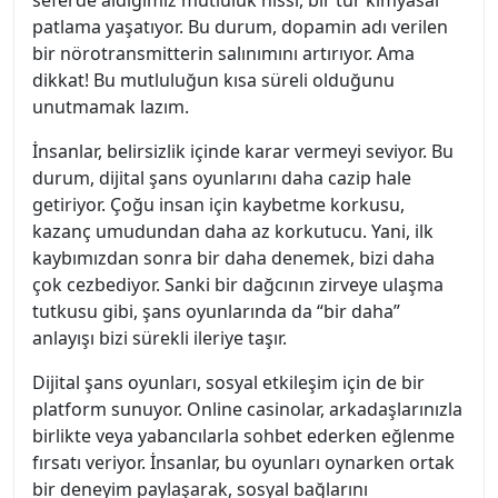
seferde aldığımız mutluluk hissi, bir tür kimyasal
patlama yaşatıyor. Bu durum, dopamin adı verilen
bir nörotransmitterin salınımını artırıyor. Ama
dikkat! Bu mutluluğun kısa süreli olduğunu
unutmamak lazım.
İnsanlar, belirsizlik içinde karar vermeyi seviyor. Bu
durum, dijital şans oyunlarını daha cazip hale
getiriyor. Çoğu insan için kaybetme korkusu,
kazanç umudundan daha az korkutucu. Yani, ilk
kaybımızdan sonra bir daha denemek, bizi daha
çok cezbediyor. Sanki bir dağcının zirveye ulaşma
tutkusu gibi, şans oyunlarında da “bir daha”
anlayışı bizi sürekli ileriye taşır.
Dijital şans oyunları, sosyal etkileşim için de bir
platform sunuyor. Online casinolar, arkadaşlarınızla
birlikte veya yabancılarla sohbet ederken eğlenme
fırsatı veriyor. İnsanlar, bu oyunları oynarken ortak
bir deneyim paylaşarak, sosyal bağlarını