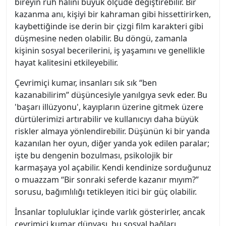
bireyin ruh halini büyük ölçüde değiştirebilir. Bir
kazanma anı, kişiyi bir kahraman gibi hissettirirken,
kaybettiğinde ise derin bir çizgi film karakteri gibi
düşmesine neden olabilir. Bu döngü, zamanla
kişinin sosyal becerilerini, iş yaşamını ve genellikle
hayat kalitesini etkileyebilir.
Çevrimiçi kumar, insanları sık sık “ben
kazanabilirim” düşüncesiyle yanılgıya sevk eder. Bu
'başarı illüzyonu', kayıpların üzerine gitmek üzere
dürtülerimizi artırabilir ve kullanıcıyı daha büyük
riskler almaya yönlendirebilir. Düşünün ki bir yanda
kazanılan her oyun, diğer yanda yok edilen paralar;
işte bu dengenin bozulması, psikolojik bir
karmaşaya yol açabilir. Kendi kendinize sorduğunuz
o muazzam “Bir sonraki seferde kazanır mıyım?”
sorusu, bağımlılığı tetikleyen itici bir güç olabilir.
İnsanlar topluluklar içinde varlık gösterirler, ancak
çevrimiçi kumar dünyası, bu sosyal bağları