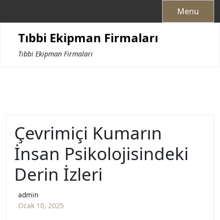
Skip
Menu
to
content
Tıbbi Ekipman Firmaları
Tıbbi Ekipman Firmaları
Çevrimiçi Kumarın
İnsan Psikolojisindeki
Derin İzleri
admin
Ocak 10, 2025