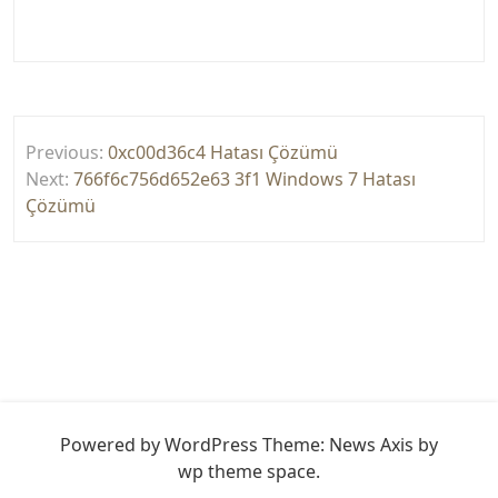
Yazı
Previous:
0xc00d36c4 Hatası Çözümü
gezinmesi
Next:
766f6c756d652e63 3f1 Windows 7 Hatası
Çözümü
Powered by WordPress
Theme: News Axis by
wp theme space
.