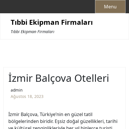
Skip
Menu
to
content
Tıbbi Ekipman Firmaları
Tıbbi Ekipman Firmaları
İzmir Balçova Otelleri
admin
Ağustos 18, 2023
İzmir Balçova, Türkiye’nin en güzel tatil
bölgelerinden biridir. Eşsiz doğal güzellikleri, tarihi
ve kültürel zenginlikleriyle her yıl binlerce turisti