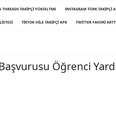
A THREADS TAKIPÇI YÜKSELTME
INSTAGRAM TÜRK TAKIPÇI A
LISTESI
TIKTOK HILE TAKIPÇI APK
TWITTER FAVORI ARTT
 Başvurusu Öğrenci Yard