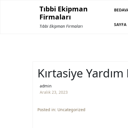
Skip
Tıbbi Ekipman
to
BEDAV
Firmaları
content
SAYFA 
Tıbbi Ekipman Firmaları
Kırtasiye Yardım
admin
Aralık 23, 2023
Posted in:
Uncategorized