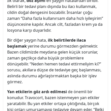
İlk olarak,
doz aşımı
en yaygın hatalardan biridir.
Belirli bir tedavi planı dışında bu ilacı kullanmak,
cildin doğal dengesini bozabilir. İnsanlar çoğu
zaman “Daha fazla kullanırsam daha hızlı iyileşirim”
düşüncesine kapılır. Ancak cilt, fazladan krem ya da
losyona karşı duyarlıdır.
Bir diğer yaygın hata,
ilk belirtilerde ilaca
başlamak
yerine durumu görmezden gelmektir.
Bazen cildimizde meydana gelen küçük sorunlar,
zaman geçtikçe daha büyük problemlere
dönüşebilir. “Neden hemen tedavi ettirmeliyim ki?”
sorusu, akıllara düşse de tedaviye geç başlanması,
aslında durumu ağırlaştırmaktan başka bir işlev
görmez.
Yan etkilerin göz ardı edilmesi
de önemli bir
konudur. Travocort, bazen istenmeyen yan etkiler
yaratabilir. Bu yan etkiler ortaya çıktığında, birçok
kişi onları umursamayıp tedaviye devam eder. “Belki