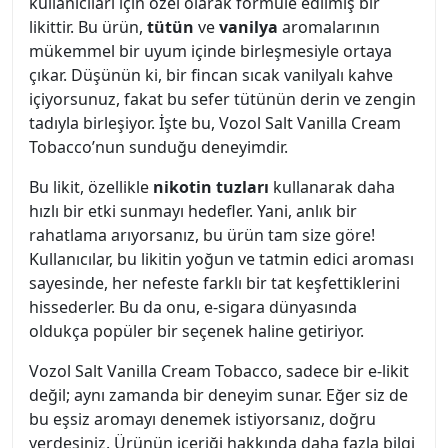
kullanıcıları için özel olarak formüle edilmiş bir
likittir. Bu ürün,
tütün
ve
vanilya
aromalarının
mükemmel bir uyum içinde birleşmesiyle ortaya
çıkar. Düşünün ki, bir fincan sıcak vanilyalı kahve
içiyorsunuz, fakat bu sefer tütünün derin ve zengin
tadıyla birleşiyor. İşte bu, Vozol Salt Vanilla Cream
Tobacco’nun sunduğu deneyimdir.
Bu likit, özellikle
nikotin tuzları
kullanarak daha
hızlı bir etki sunmayı hedefler. Yani, anlık bir
rahatlama arıyorsanız, bu ürün tam size göre!
Kullanıcılar, bu likitin yoğun ve tatmin edici aroması
sayesinde, her nefeste farklı bir tat keşfettiklerini
hissederler. Bu da onu, e-sigara dünyasında
oldukça popüler bir seçenek haline getiriyor.
Vozol Salt Vanilla Cream Tobacco, sadece bir e-likit
değil; aynı zamanda bir deneyim sunar. Eğer siz de
bu eşsiz aromayı denemek istiyorsanız, doğru
yerdesiniz. Ürünün içeriği hakkında daha fazla bilgi