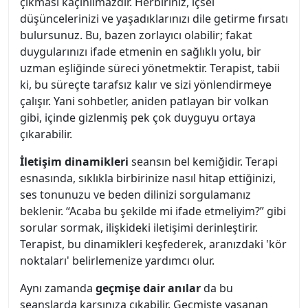
çıkması kaçınılmazdır. Herbiriniz, içsel
düşüncelerinizi ve yaşadıklarınızı dile getirme fırsatı
bulursunuz. Bu, bazen zorlayıcı olabilir; fakat
duygularınızı ifade etmenin en sağlıklı yolu, bir
uzman eşliğinde süreci yönetmektir. Terapist, tabii
ki, bu süreçte tarafsız kalır ve sizi yönlendirmeye
çalışır. Yani sohbetler, aniden patlayan bir volkan
gibi, içinde gizlenmiş pek çok duyguyu ortaya
çıkarabilir.
İletişim dinamikleri
seansın bel kemiğidir. Terapi
esnasında, sıklıkla birbirinize nasıl hitap ettiğinizi,
ses tonunuzu ve beden dilinizi sorgulamanız
beklenir. “Acaba bu şekilde mi ifade etmeliyim?” gibi
sorular sormak, ilişkideki iletişimi derinleştirir.
Terapist, bu dinamikleri keşfederek, aranızdaki 'kör
noktaları' belirlemenize yardımcı olur.
Aynı zamanda
geçmişe dair anılar
da bu
seanslarda karşınıza çıkabilir. Geçmişte yaşanan