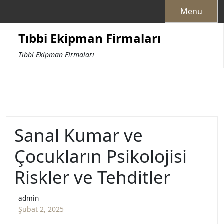
Skip
Menu
to
content
Tıbbi Ekipman Firmaları
Tıbbi Ekipman Firmaları
Sanal Kumar ve
Çocukların Psikolojisi
Riskler ve Tehditler
admin
Şubat 2, 2025